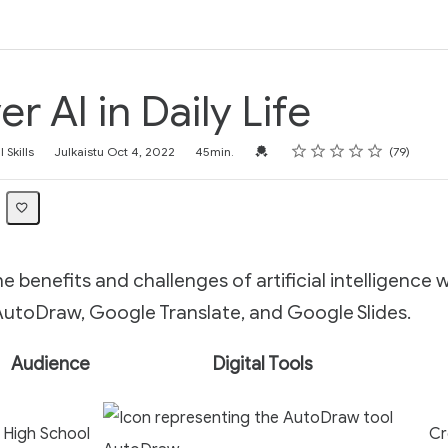
r AI in Daily Life
Arvosana
1 tähti
2 tähteä
3 tähteä
4 tähteä
5 tähteä
Valtuutus loppuun saattamista var
 Skills
Julkaistu Oct 4, 2022
45min.
79
e benefits and challenges of artificial intelligence w
AutoDraw, Google Translate, and Google Slides.
Audience
Digital Tools
High School
Cr