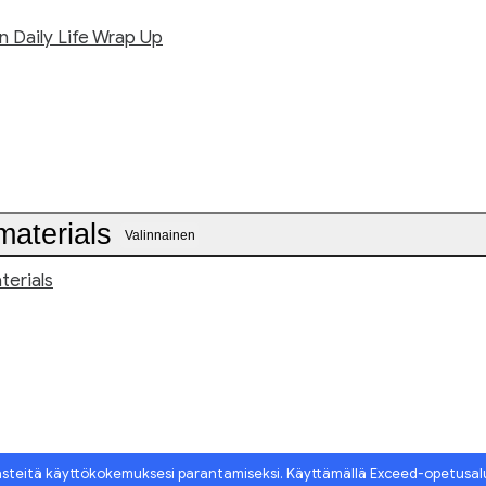
in Daily Life Wrap Up
materials
Valinnainen
terials
ästeitä käyttökokemuksesi parantamiseksi. Käyttämällä Exceed-opetusa