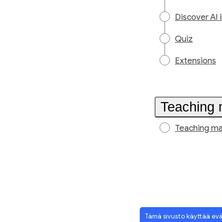
Discover AI 
Quiz
Extensions
Teaching 
Teaching ma
Tämä sivusto käyttää ev