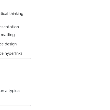
itical thinking
esentation
rmatting
ide design
ide hyperlinks
on a typical