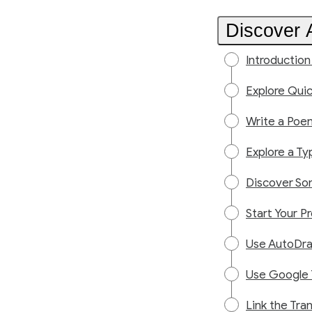
Discover A
Introduction 
Explore Quic
Write a Poe
Explore a Typ
Discover Som
Start Your P
Use AutoDra
Use Google T
Link the Tra