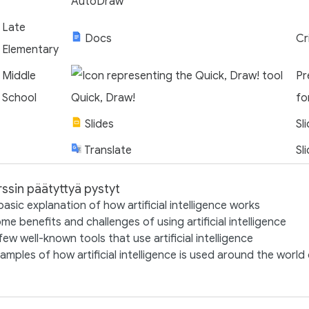
AutoDraw
Late
Docs
Cr
Elementary
Middle
Pr
School
Quick, Draw!
fo
Slides
Sl
Translate
Sl
ssin päätyttyä pystyt
basic explanation of how artificial intelligence works
me benefits and challenges of using artificial intelligence
few well-known tools that use artificial intelligence
amples of how artificial intelligence is used around the world 