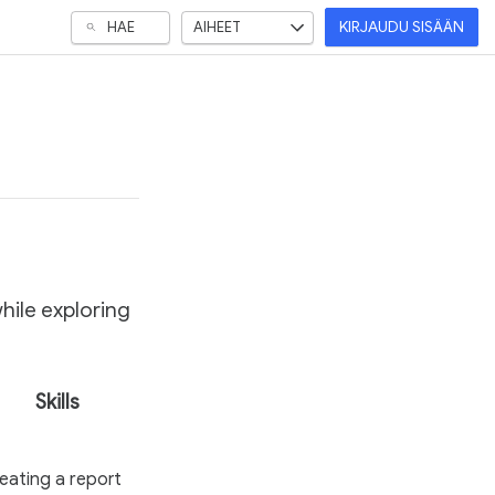
HAE
AIHEET
KIRJAUDU SISÄÄN
ten
hile exploring
Skills
eating a report