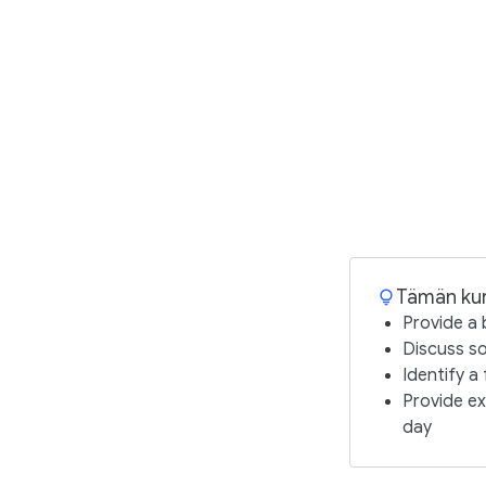
Tämän kur
Provide a 
Discuss so
Identify a 
Provide ex
day