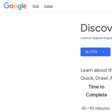
Koti
Selaa
Discove
Kesto
Keskiarvosana: 4.8
79 arvostelua
Laatinut Applied Digital
ALOITA
Learn about th
Quick, Draw!, 
Time to
Complete
45—90 minutes