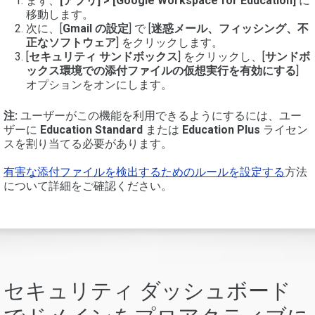
まず、
[アプリ] > [Google Workspace for Education]
に
移動します。
次に、[
Gmail の設定
] で [
迷惑メール、フィッシング、不
正なソフトウェア
] をクリックします。
[
セキュリティ サンドボックス
] をクリックし、[
サンドボ
ックス環境での添付ファイルの仮想実行を有効にする
]
オプションをオンにします。
注:
ユーザーがこの機能を利用できるようにするには、ユー
ザーに
Education Standard
または
Education Plus
ライセン
スを割り当てる必要があります。
有害な添付ファイルを検出するためのルールを設定する
方法
について詳細をご確認ください。
セキュリティ ダッシュボード