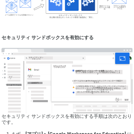
スキャンされた
添付ファイル
メールの添付フ
のウイルス検
ァイル
出
メール添付ファイルの詳細スキャン
セキュリティ サンドボックス
非公開の安全なサンドボックス環境で仮想的に「実行」
セキュリティ サンドボックスを有効にする
セキュリティ サン
ドボックス
セキュリティ サ
ンドボックス
組織部門のすべてのユーザーを保護
するために、サンド
ボックス環境での添付ファイルの仮想実行を有効にしま
す
ステー
アプ
タス
リ
レポートは Google Workspace セキュリティ センターで確認で
きます。
組織部門
Google Workspace
この設定を有効にすると、セキュリティ サンドボックスのルー
ルが無視されます。
セキュリティ サンドボックスのルールを使用する場合は、この
設定をオフにする必要があります。
ほとんどの変更は数分以内に適用されま
す。
キャ
ンセ
保存
ル
セキュリティ サンドボックスを有効にする手順は次のとおり
です。