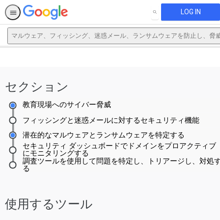
LOG IN
SEARCH
マルウェア、フィッシング、迷惑メール、ランサムウェアを防止し、脅
This activity is also available in
English.
セクション
View activity
教育現場へのサイバー脅威
フィッシングと迷惑メールに対するセキュリティ機能
潜在的なマルウェアとランサムウェアを特定する
セキュリティ ダッシュボードでドメインをプロアクティブ
にモニタリングする
調査ツールを使用して問題を特定し、トリアージし、対処
る
使用するツール