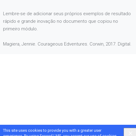
Lembre-se de adicionar seus próprios exemplos de resultado
rápido e grande inovação no documento que copiou no
primeiro módulo.
Magiera, Jennie. Courageous Edventures. Corwin, 2017. Digital.
This site uses cookies to provide you with a greater user
experience. By using Exceed LMS, you accept our
use of cookies
.