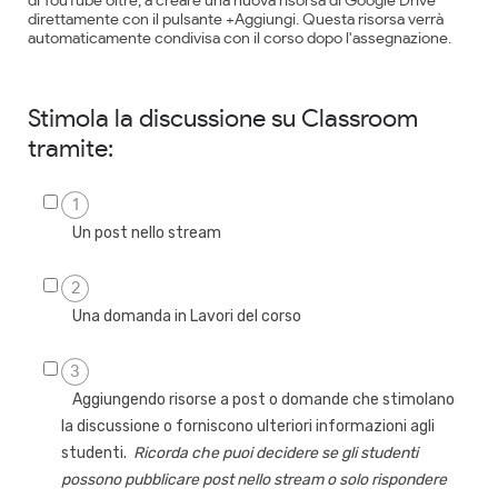
di YouTube oltre, a creare una nuova risorsa di Google Drive
direttamente con il pulsante +Aggiungi. Questa risorsa verrà
automaticamente condivisa con il corso dopo l'assegnazione.
Stimola la discussione su Classroom
tramite:
1
Un post nello stream
2
Una domanda in Lavori del corso
3
Aggiungendo risorse a post o domande che stimolano
la discussione o forniscono ulteriori informazioni agli
studenti.
Ricorda che puoi decidere se gli studenti
possono pubblicare post nello stream o solo rispondere