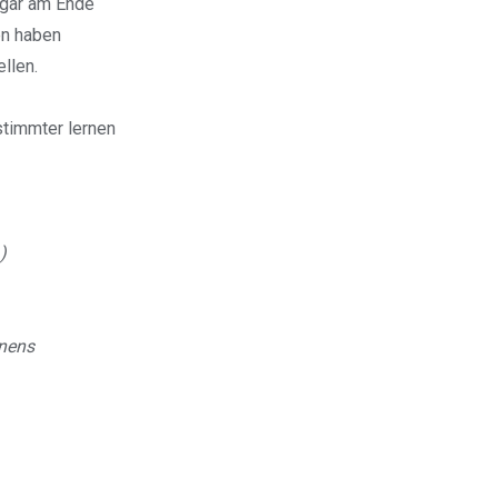
ogar am Ende
en haben
llen.
stimmter lernen
)
rnens