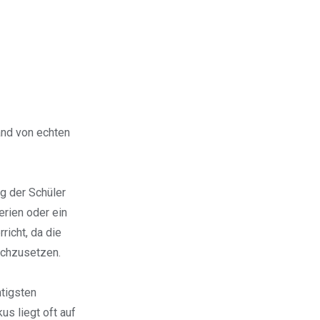
and von echten
g der Schüler
rien oder ein
richt, da die
eichzusetzen.
htigsten
s liegt oft auf