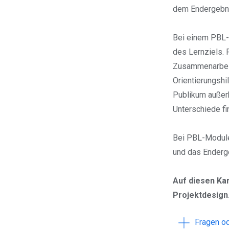
dem Endergebn
Bei einem PBL-M
des Lernziels. 
Zusammenarbeit 
Orientierungshi
Publikum außerh
Unterschiede fi
Bei PBL-Modulen
und das Enderg
Auf diesen Ka
Projektdesign
Fragen od