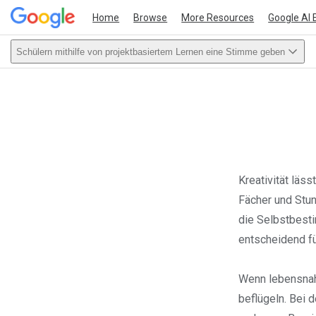
Home
Browse
More Resources
Google AI 
Schülern mithilfe von projektbasiertem Lernen eine Stimme geben
This act
Kreativität läss
Fächer und Stu
die Selbstbest
entscheidend fü
Wenn lebensnahe
beflügeln. Bei