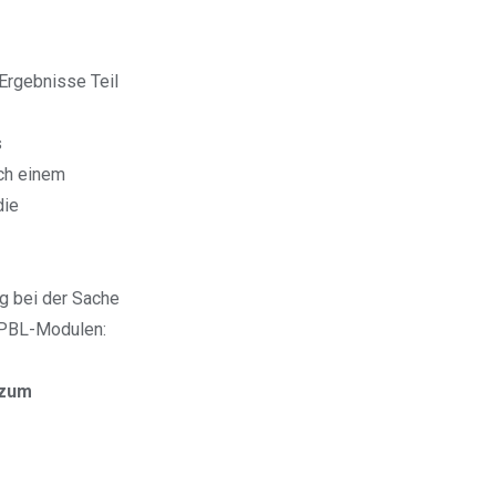
 Ergebnisse Teil
s
uch einem
die
ng bei der Sache
n PBL-Modulen:
 zum