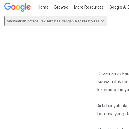
Home
Browse
More Resources
Google AI 
Manfaatkan potensi tak terbatas dengan alat kreativitas
This act
Di zaman sekar
siswa untuk men
keterampilan ya
Ada banyak ala
berguna yang da