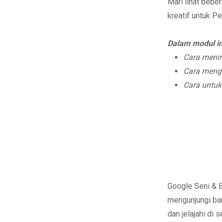
Mari lihat bebe
kreatif untuk P
Dalam modul in
Cara meni
Cara mengi
Cara untu
Google Seni & B
mengunjungi ban
dan jelajahi di 