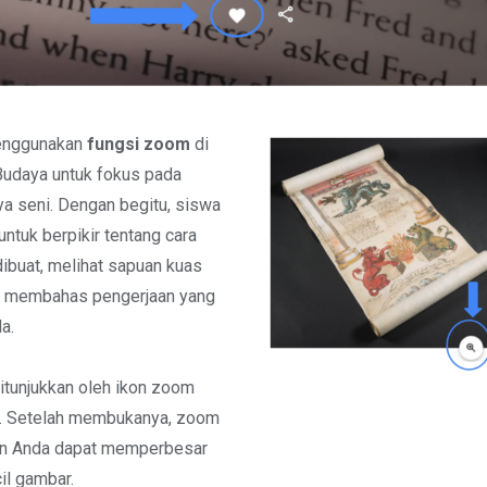
enggunakan
fungsi zoom
di
Budaya untuk fokus pada
rya seni. Dengan begitu, siswa
untuk berpikir tentang cara
dibuat, melihat sapuan kuas
au membahas pengerjaan yang
a.
itunjukkan oleh ikon zoom
i. Setelah membukanya, zoom
an Anda dapat memperbesar
l gambar.