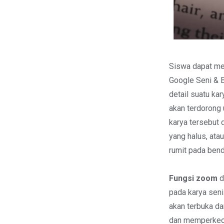
Siswa dapat m
Google Seni & 
detail suatu ka
akan terdorong 
karya tersebut 
yang halus, at
rumit pada bend
Fungsi zoom
d
pada karya sen
akan terbuka d
dan memperkeci