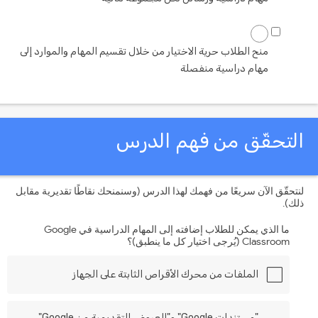
منح الطلاب حرية الاختيار من خلال تقسيم المهام والموارد إلى
مهام دراسية منفصلة
لتحقّق من فهم الدرس
تحقّق الآن سريعًا من فهمك لهذا الدرس (وسنمنحك نقاطًا تقديرية مقابل
ك).
ما الذي يمكن للطلاب إضافته إلى المهام الدراسية في Google
Classroom (يُرجى اختيار كل ما ينطبق)؟
الملفات من محرك الأقراص الثابتة على الجهاز
"مستندات Google" و"العروض التقديمية من Google"