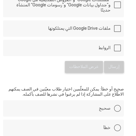
و"جداول بيانات Google" و"رسومات Google" المنشأة
حديثًا
ملفات Google Drive التي يمتلكونها
الروابط
إرسال
عرض الملاحظات
صحيح أو خطأ: يمكن للمعلّمين اختيار طلاب معيّنين في الصف يمكنهم
الاطّلاع على المشاركة إذا لم يرغبوا في نشرها للصف بأكمله.
صحيح
خطأ