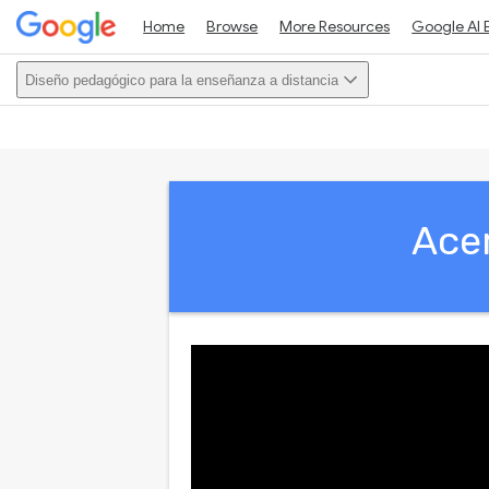
Home
Browse
More Resources
Google AI 
Diseño pedagógico para la enseñanza a distancia
This acti
Acer