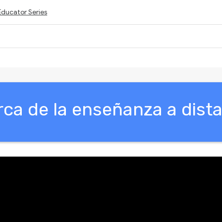
Educator Series
vity is also available in English.
View activity
ca de la enseñanza a dist