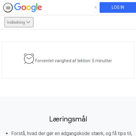
LOG IN
SEARCH
Indledning
This activity is also available in
English.
View activity
Forventet varighed af lektion: 5 minutter
Læringsmål
Forstå, hvad der gør en adgangskode stærk, og få tips til,