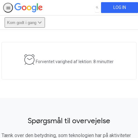
LOG IN
SEARCH
Kom godt i gang
This activity is also available in
English.
View activity
Forventet varighed af lektion: 8 minutter
Spørgsmål til overvejelse
Tænk over den betydning, som teknologien har på aktiviteter