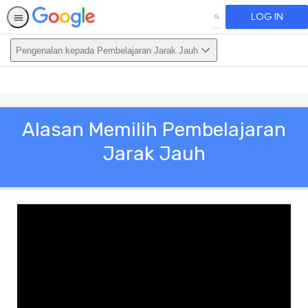
LOG IN
SEARCH
Pengenalan kepada Pembelajaran Jarak Jauh
This activity is also available in English.
View activity
Alasan Memilih Pembelajaran
Jarak Jauh