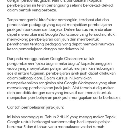
dengan pandemik global. Namun, pendekatan kepada
pembelajaran ini telah berlangsung selama berdekad-dekad
dalam bentuk yang berbeza.
Tanpa mengambil kira faktor pemangkin, terdapat alat dan
pendekatan pedagogi yang dapat menjadikan pembelajaran
jarak jauh berkesan dan berjaya. Dalam kursus ini, anda akan
dapat menerokai alat Google Workspace yang tersedia untuk
menyokong pembelajaran dari jauh dan membentuk
pemahaman tentang pedagogi yang dapat memaksimumkan
kesan pembelajaran dengan pendekatan ini.
Daripada menggunakan Google Classroom untuk
pengembaraan 'kalau begini maka begitu' kepada panggilan
video yang menyatukan pelajar untuk menjalinkan hubungan
sosial antara tugasan, pembelajaran jarak jauh dapat dilakukan
dalam pelbagai cara. Dalam kursus ini, kami akan
memperkenalkan rangkaian alat Google Workspace yang akan
menyokong pembelajaran jarak jauh. Alat tersebut digunakan
oleh pendidik dengan cara yang inovatif dan menarik untuk
menjadikan pembelajaran jarak jauh mengujakan serta berkesan.
Contoh pembelajaran jarak jauh:
Ini ialah seorang guru Tahun 2 di UK yang menggunakan Tapak
Google untuk berkongsi sumber setiap hari kepada pelajar
berumur 5 dan 6 tahun yang mengaksesnya dari rumah.