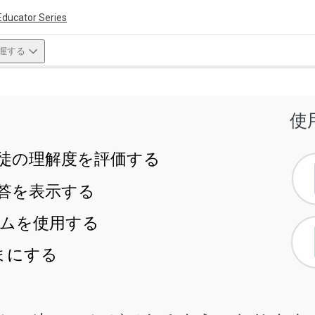
Educator Series
把握する
ivity is also available in English.
使
View activity
で生徒の理解度を評価する
の回答を表示する
ォームを使用する
まにする