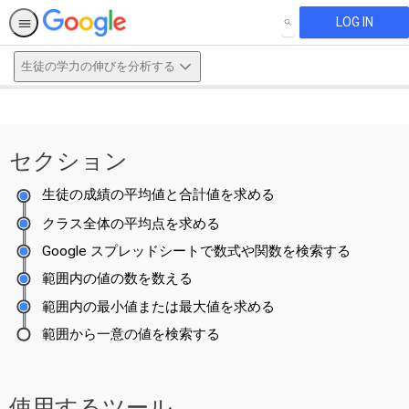
LOG IN
SEARCH
生徒の学力の伸びを分析する
This activity is also available in
English.
セクション
View activity
生徒の成績の平均値と合計値を求める
クラス全体の平均点を求める
Google スプレッドシートで数式や関数を検索する
範囲内の値の数を数える
範囲内の最小値または最大値を求める
範囲から一意の値を検索する
使用するツール