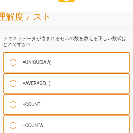
理解度テスト
テキストデータが含まれるセルの数を数える正しい数式は
どれですか？
=UNIQUE(A:A)
=AVERAGE( )
=COUNT
=COUNTA