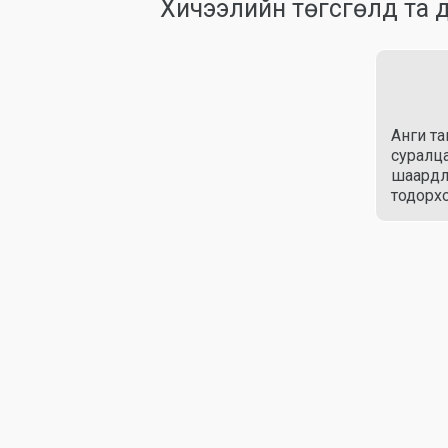
Хичээлийн төгсгөлд та 
Анги т
суралца
шаардл
тодорх