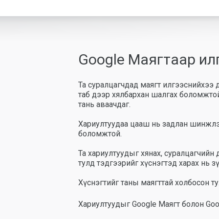
Google Маягтаар илг
Та суралцагчдад маягт илгээснийхээ д
таб дээр хялбархан шалгах боломжто
тань аваачдаг.
Хариултуудаа цааш нь задлан шинжлэх
боломжтой.
Та хариултуудыг хянах, суралцагчийн
тулд тэдгээрийг хүснэгтэд харах нь зү
Хүснэгтийг таны маягттай холбосон ту
Хариултуудыг Google Маягт болон Goo