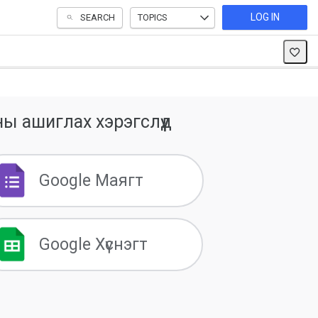
LOG IN
SEARCH
TOPICS
ы ашиглах хэрэгслүүд
Google Маягт
Google Хүснэгт