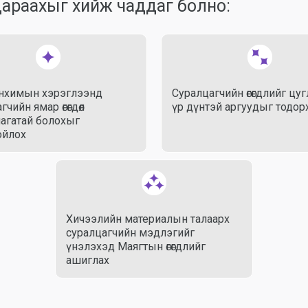
дараахыг хийж чаддаг болно:
анхимын хэрэглээнд
Суралцагчийн өгөгдлийг цу
гчийн ямар өгөгдөл
үр дүнтэй аргуудыг тодор
агатай болохыг
ойлох
Хичээлийн материалын талаарх
суралцагчийн мэдлэгийг
үнэлэхэд Маягтын өгөгдлийг
ашиглах