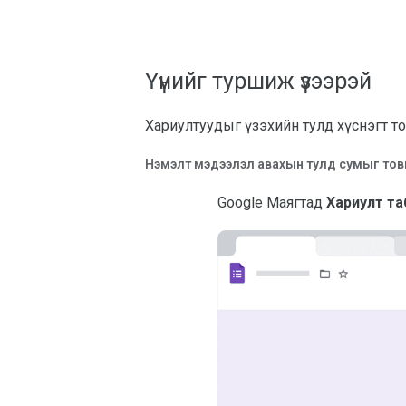
Үүнийг туршиж үзээрэй
Хариултуудыг үзэхийн тулд хүснэгт то
Нэмэлт мэдээлэл авахын тулд сумыг товши
Google Маягтад
Хариулт т