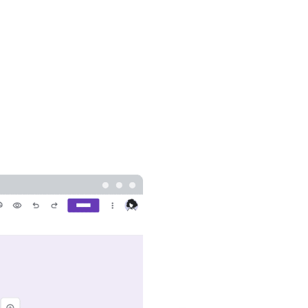
Шинэ хүснэгт үүсгэх
дээр товшин