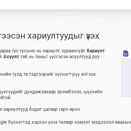
ээсэн хариултуудыг үзэх
араа тус тусынх нь хариулт, хураангуйг
Хариулт
й.
Асуулт
таб нь таныг үүсгэсэн асуултууд руу
ийн тулд та тэдгээрийг хүснэгт рүү илгээх
 дүнгүүдийг дундажлахаар эрэмбэлэх, шүүхийн
йтэй.
л хариултууд бодит цагаар гарч ирнэ.
gle Хүснэгтэд хэрхэн үзэх талаар нэмэлт мэдээлэл авахын