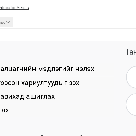
Educator Series
нах
ivity is also available in English.
Тан
View activity
алцагчийн мэдлэгийг үнэлэх
ээсэн хариултуудыг үзэх
 тавихад ашиглах
гах