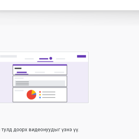
 тулд доорх видеонуудыг үзнэ үү.