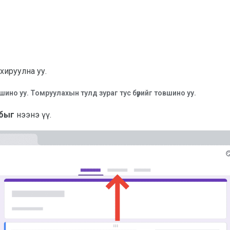
хируулна уу.
но уу. Томруулахын тулд зураг тус бүрийг товшино уу.
абыг
нээнэ үү.