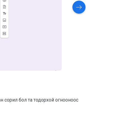
н сорил бол та тодорхой огнооноос
Маягтыг салгах
дээр товшино