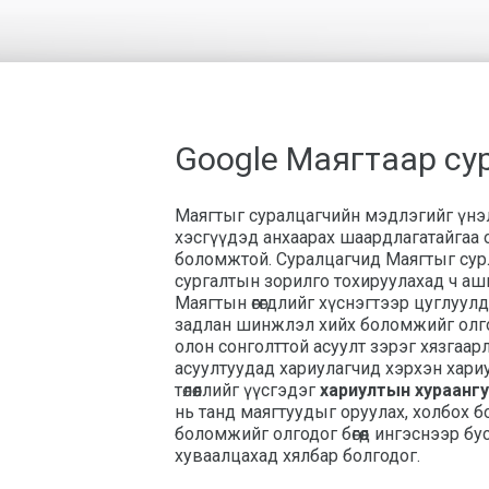
Google Маягтаар су
Маягтыг суралцагчийн мэдлэгийг үнэ
хэсгүүдэд анхаарах шаардлагатайгаа
боломжтой. Суралцагчид Маягтыг сурл
сургалтын зорилго тохируулахад ч аш
Маягтын өгөгдлийг хүснэгтээр цуглуулда
задлан шинжлэл хийх боломжийг олгод
олон сонголттой асуулт зэрэг хязгаар
асуултуудад хариулагчид хэрхэн хари
төлөөллийг үүсгэдэг
хариултын хураанг
нь танд маягтуудыг оруулах, холбох 
боломжийг олгодог бөгөөд ингэснээр бу
хуваалцахад хялбар болгодог.