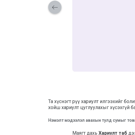
Та хүснэгт рүү хариулт илгээхийг бол
хойш хариулт цуглуулахыг хүсэхгүй б
Нэмэлт мэдээлэл авахын тулд сумыг товши
Маягт дахь
Хариулт таб
дэ