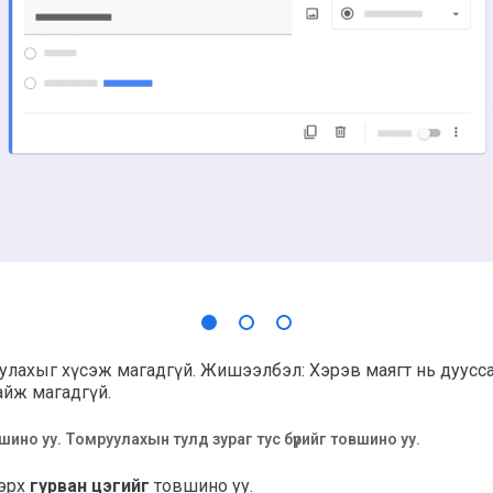
иулахыг хүсэж магадгүй. Жишээлбэл: Хэрэв маягт нь дуусса
айж магадгүй.
но уу. Томруулахын тулд зураг тус бүрийг товшино уу.
эрх
гурван цэгийг
товшино уу.