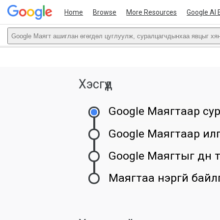
Home
Browse
More Resources
Google AI 
Google Маягт ашиглан өгөгдөл цуглуулж, суралцагчдынхаа явцыг хя
This act
Хэсгүүд
Google Маягтаар сур
Google Маягтаар илг
Google Маягтыг дүн
Маягтаа нэргүй байл