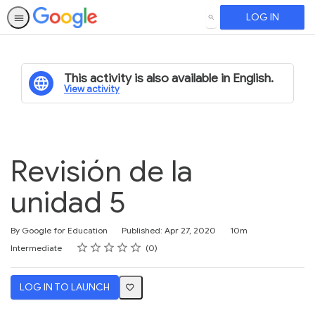
LOG IN
SEARCH
This activity is also available in English.
View activity
Revisión de la
unidad 5
Duration
By Google for Education
Published: Apr 27, 2020
10m
Rating
1 star
2 stars
3 stars
4 stars
5 stars
Difficulty
Average rating: 0
No reviews
Intermediate
0
LOG IN TO LAUNCH