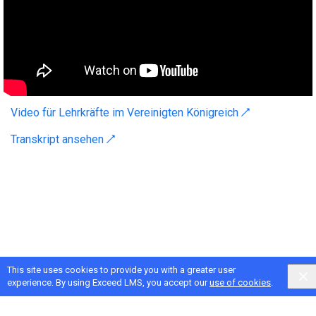
Video für Lehrkräfte im Vereinigten Königreich ↗
Transkript ansehen ↗
This site uses cookies to provide you with a greater user
experience. By using Exceed LMS, you accept our
use of cookies
.