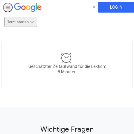
LOG IN
SEARCH
Jetzt starten
This activity is also available in
English.
View activity
Geschätzter Zeitaufwand für die Lektion:
8 Minuten
Wichtige Fragen