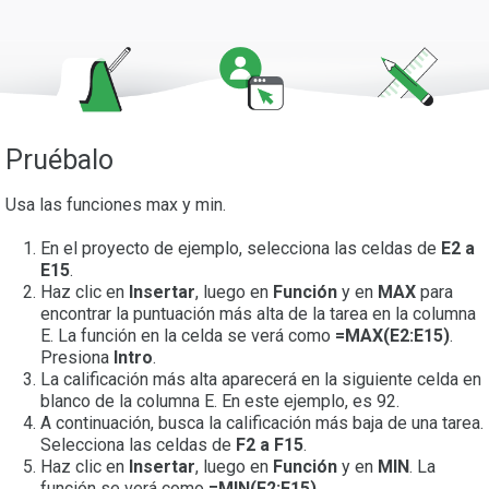
Pruébalo
Usa las funciones max y min.
En el proyecto de ejemplo, selecciona las celdas de
E2 a
E15
.
Haz clic en
Insertar
, luego en
Función
y en
MAX
para
encontrar la puntuación más alta de la tarea en la columna
E. La función en la celda se verá como
=MAX(E2:E15)
.
Presiona
Intr
o
.
La calificación más alta aparecerá en la siguiente celda en
blanco de la columna E. En este ejemplo, es 92.
A continuación, busca la calificación más baja de una tarea.
Selecciona las celdas de
F2 a F15
.
Haz clic en
Insertar
, luego en
Función
y en
MIN
. La
función se verá como
=MIN(F2:F15)
.