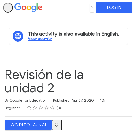
LOG IN
SEARCH
This activity is also available in English.
View activity
Revisión de la
unidad 2
Duration
By Google for Education
Published: Apr 27, 2020
10m
Rating
1 star
2 stars
3 stars
4 stars
5 stars
Difficulty
Average rating: 5.0
3 reviews
Beginner
3
LOG IN TO LAUNCH