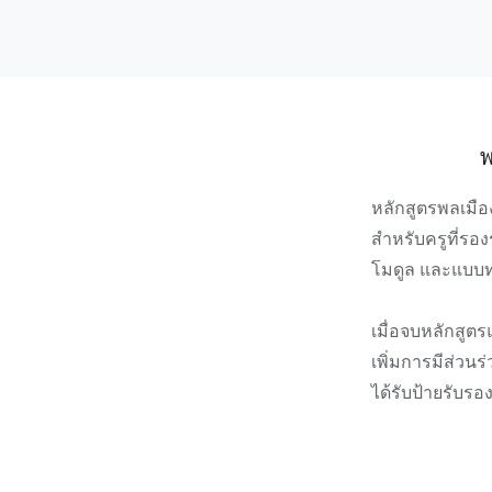
พ
หลักสูตรพลเมื
สำหรับครูที่รอ
โมดูล และแบบทด
เมื่อจบหลักสูต
เพิ่มการมีส่วน
ได้รับป้ายรับร