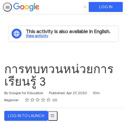
LOG IN
SEARCH
This activity is also available in English.
View activity
การทบทวนหน่วยการ
เรียนรู้ 3
Duration
By Google for Education
Published: Apr 27, 2020
10m
Rating
1 star
2 stars
3 stars
4 stars
5 stars
Difficulty
Average rating: 0
No reviews
Beginner
0
LOG IN TO LAUNCH