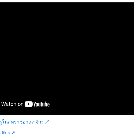
ครูในสหราชอาณาจักร ↗
เสียง ↗