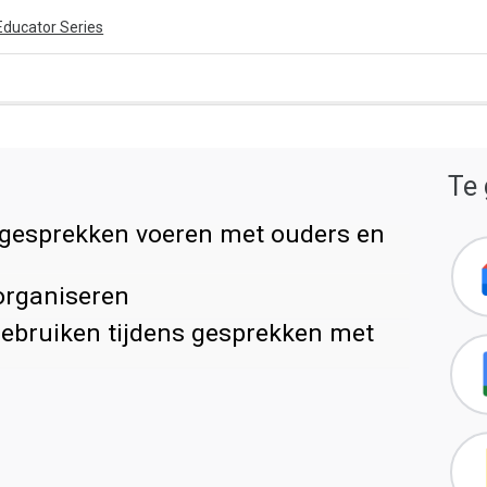
Educator Series
ivity is also available in English.
Te 
View activity
gesprekken voeren met ouders en
organiseren
gebruiken tijdens gesprekken met