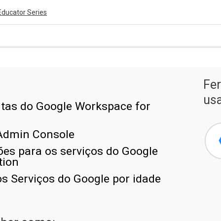
Educator Series
ivity is also available in English.
Fer
View activity
us
tas do Google Workspace for
 Admin Console
ões para os serviços do Google
tion
os Serviços do Google por idade