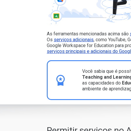
As ferramentas mencionadas acima são
Os
serviços adicionais
, como YouTube, G
Google Workspace for Education para pro
serviços principais e adicionais do Goo
Você sabia que é possív
Teaching and Learnin
as capacidades do
Edu
ambiente de aprendizag
Permitir serviços no