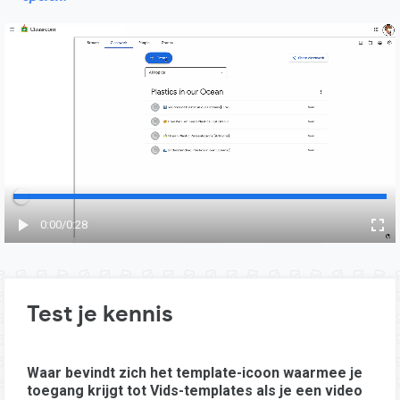
Verstreken tijd
0:00
/
Totaal
0:28
Test je kennis
Waar bevindt zich het template-icoon waarmee je
toegang krijgt tot Vids-templates als je een video