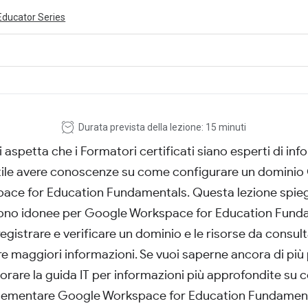
Educator Series
ivity is also available in English.
View activity
Durata prevista della lezione: 15 minuti
i aspetta che i Formatori certificati siano esperti di inf
tile avere conoscenze su come configurare un dominio
ace for Education Fundamentals. Questa lezione spieg
ono idonee per Google Workspace for Education Fund
gistrare e verificare un dominio e le risorse da consul
e maggiori informazioni. Se vuoi saperne ancora di più
orare la guida IT per informazioni più approfondite su
lementare Google Workspace for Education Fundament