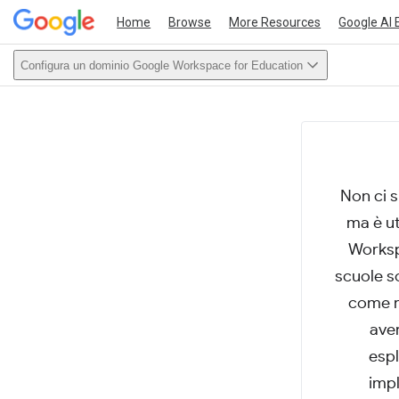
Home
Browse
More Resources
Google AI 
Configura un dominio Google Workspace for Education
This act
Non ci s
ma è u
Worksp
scuole s
come re
aver
espl
imp