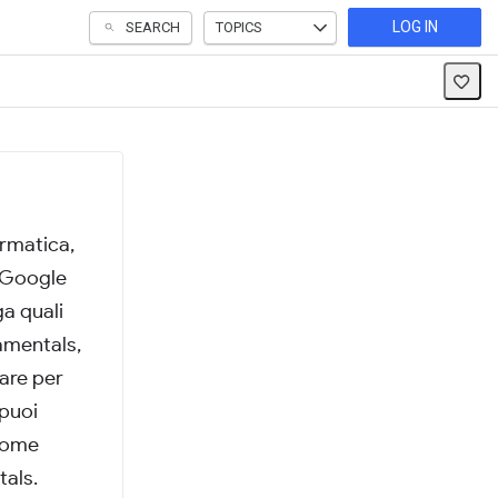
LOG IN
SEARCH
TOPICS
ormatica,
 Google
a quali
amentals,
tare per
 puoi
 come
als.