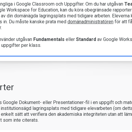
lgängliga i Google Classroom och Uppgifter. Om du har utgåvan
Tea
le Workspace for Education, kan du köra obegränsade rapporter
av din domänägda lagringsplats med tidigare arbeten. Eleverna ka
as in. Du måste kanske prata med
domänadministratören
för att f
.
nvänder utgåvan
Fundamentals
eller
Standard
av Google Worksp
 uppgifter per klass.
rter
oogle Dokument- eller Presentationer-fil i en uppgift och match
 institutionsägd lagringsplats med tidigare elevarbeten (om dett
 enkelt sätt att verifiera den akademiska integriteten utan att lä
xt som inte citerats.