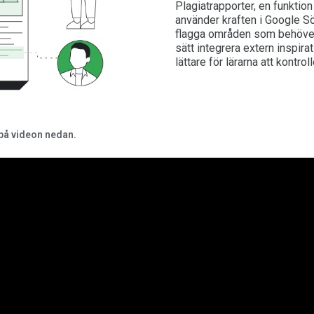
Plagiatrapporter, en funktio
använder kraften i Google S
flagga områden som behöver c
sätt integrera extern inspirat
lättare för lärarna att kontrol
 på videon nedan.