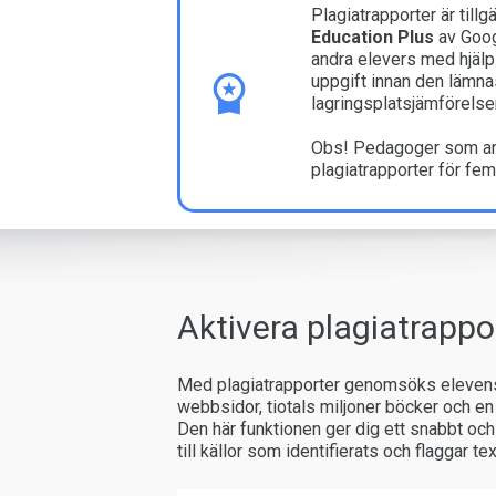
Plagiatrapporter är til
Education Plus
av Goog
andra elevers med hjälp 
uppgift innan den lämn
lagringsplatsjämförelser
Obs! Pedagoger som a
plagiatrapporter för fem
Aktivera plagiatrappo
Med plagiatrapporter genomsöks elevens G
webbsidor, tiotals miljoner böcker och en
Den här funktionen ger dig ett snabbt och
till källor som identifierats och flaggar te