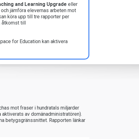
ching and Learning Upgrade
eller
 och jämföra elevernas arbeten mot
n köra upp till tre rapporter per
å åtkomst till
ace for Education kan aktivera
as mot fraser i hundratals miljarder
a aktiverats av domänadministratören).
mna betygsgränssnittet. Rapporten länkar