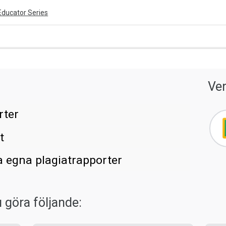
Educator Series
ivity is also available in English.
Ver
View activity
rter
t
a egna plagiatrapporter
u göra följande: