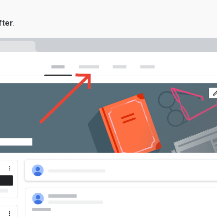
fter
.