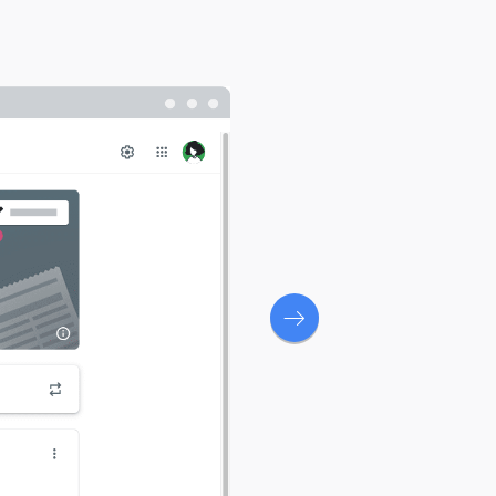
2. Klicka på
Skapa
och välj
Uppgif