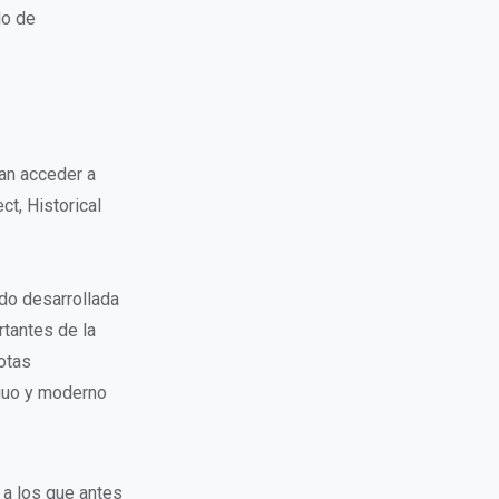
do de
an acceder a
t, Historical
do desarrollada
tantes de la
otas
iguo y moderno
 a los que antes