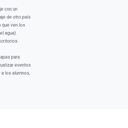
je con un
aje de otro país
o que ven los
el agua).
ritorios.
mapas para
tualizar eventos
 a los alumnos,