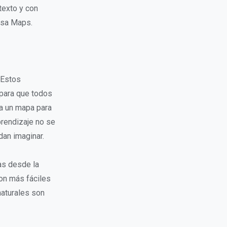
 texto y con
usa Maps.
 Estos
 para que todos
a un mapa para
prendizaje no se
dan imaginar.
as desde la
on más fáciles
naturales son