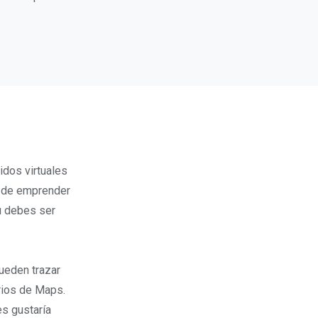
idos virtuales
s de emprender
tú debes ser
ueden trazar
arios de Maps.
s gustaría