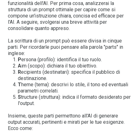
funzionalità dell'AI. Per prima cosa, analizzerai la
struttura di un prompt ottimale per capire come si
compone un'istruzione chiara, concisa ed efficace per
l'AI. A seguire, svolgerai una breve attività per
consolidare quanto appreso.
La scrittura di un prompt può essere divisa in cinque
parti. Per ricordarle puoi pensare alla parola "parts" in
inglese:
P
ersona (profilo): identifica il tuo ruolo.
A
im (scopo): dichiara il tuo obiettivo.
R
ecipients (destinatari): specifica il pubblico di
destinazione.
T
heme (tema): descrivi lo stile, il tono ed eventuali
parametri correlati.
S
tructure (struttura): indica il formato desiderato per
l'output.
Insieme, queste parti permettono all'AI di generare
output accurati, pertinenti e mirati per le tue esigenze.
Ecco come: