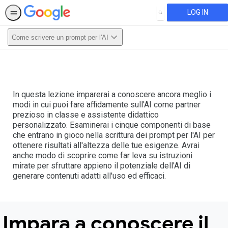
LOG IN
SEARCH
Come scrivere un prompt per l'AI
This activity is also available in
English.
View activity
In questa lezione imparerai a conoscere ancora meglio i
modi in cui puoi fare affidamente sull'AI come partner
prezioso in classe e assistente didattico
personalizzato. Esaminerai i cinque componenti di base
che entrano in gioco nella scrittura dei prompt per l'AI per
ottenere risultati all'altezza delle tue esigenze. Avrai
anche modo di scoprire come far leva su istruzioni
mirate per sfruttare appieno il potenziale dell'AI di
generare contenuti adatti all'uso ed efficaci.
Impara a conoscere il