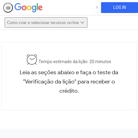
LOG IN
SEARCH
Como criar e selecionar recursos on-line
This activity is also available in
English.
View activity
Tempo estimado da lição: 20 minutos
Leia as seções abaixo e faça o teste da
"Verificação da lição" para receber o
crédito.