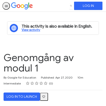
LOG IN
SEARCH
This activity is also available in English.
View activity
Genomgång av
modul 1
Duration
By Google for Education
Published: Apr 27, 2020
10m
Rating
1 star
2 stars
3 stars
4 stars
5 stars
Difficulty
Average rating: 0
No reviews
Intermediate
0
LOG IN TO LAUNCH