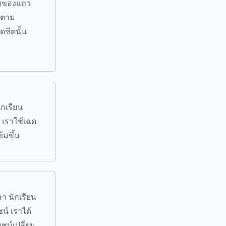
ลขของแถว
ไปตาม
ดชีตนั้น
ักเรียน
 เราใช้เฉด
้มขึ้น
า นักเรียน
น์ เราได้
ชน์เปลี่ยน