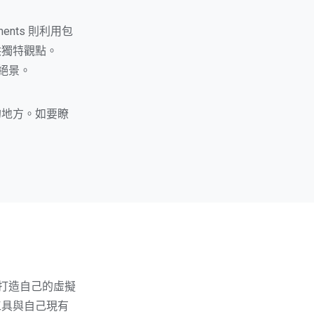
ments 則利用包
供獨特觀點。
代絕景。
的地方。如要瞭
備打造自己的虛擬
工具與自己現有