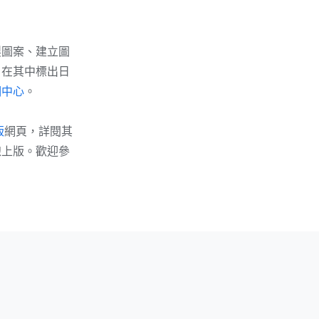
製圖案、建立圖
，在其中標出日
明中心
。
版
網頁，詳閱其
線上版。歡迎參