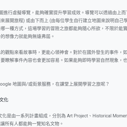
le 地圖進行虛擬導覽，能夠確實提升學習成效。導覽可以透過由上而
來展開旅程) 或由下而上 (由每位學生自行建立地圖來說明自己學
是哪一種方式，這場學習的冒險之旅都能夠隨心所欲，不限於能
分的想像力就能夠無遠弗屆。
色的觀點來看故事時，更能心領神會。對於在國外發生的事件，
，要瞭解事件內容也會更加容易。如果能夠即時學習自然現象，
Google 地圖與/或街景服務，在課堂上展開學習之旅呢？
與文化
化是由一系列計畫組成，分別為 Art Project、Historical Moment
，旨在讓所有人都能夠一覽知名文物。