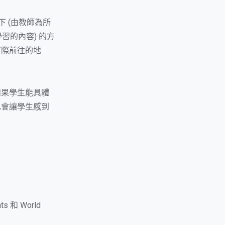
下 (由教師為所
習的內容) 的方
實際前往的地
如果學生能具體
也會讓學生感到
s 和 World