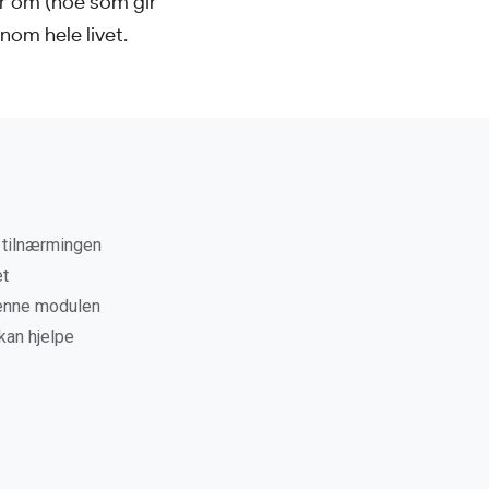
er om (noe som gir
nom hele livet.
r tilnærmingen
et
denne modulen
kan hjelpe