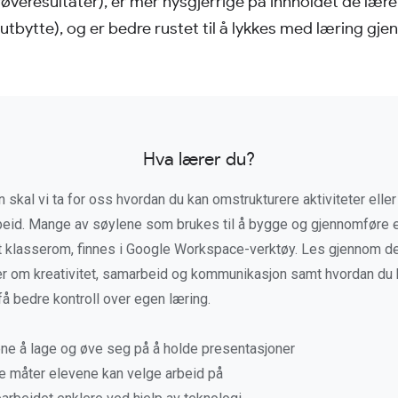
prøveresultater), er mer nysgjerrige på innholdet de lær
utbytte), og er bedre rustet til å lykkes med læring gjen
Hva lærer du?
 skal vi ta for oss hvordan du kan omstrukturere aktiviteter elle
rbeid. Mange av søylene som brukes til å bygge og gjennomføre 
t klasserom, finnes i Google Workspace-verktøy. Les gjennom 
mer om kreativitet, samarbeid og kommunikasjon samt hvordan du 
å bedre kontroll over egen læring.
ene å lage og øve seg på å holde presentasjoner
ke måter elevene kan velge arbeid på