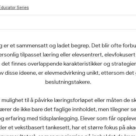
Educator Series
 er et sammensatt og ladet begrep. Det blir ofte forbu
ivity is also available in English.
View activity
onlig tilpasset læring eller elevsentrert, elevfokusert e
 det finnes overlappende karakteristikker og strategier
 disse ideene, er elevmedvirkning unikt, ettersom det gj
beslutningstakere.
 mulighet til å påvirke læringsforløpet eller måten de 
ærer de ikke bare det faglige innholdet, men tilegner s
og erfaring med tidsplanlegging. Elever som får opplev
ler et vekstbasert tankesett, har et større fokus på ak