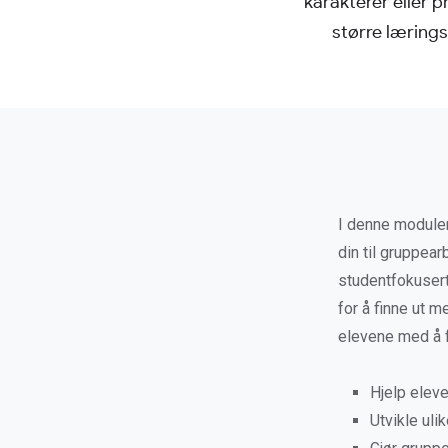
karakterer eller 
større lærings
I denne modulen
din til gruppea
studentfokuser
for å finne ut 
elevene med å f
Hjelp elev
Utvikle uli