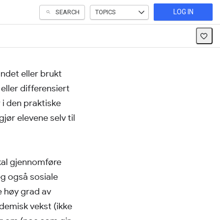
LOG IN
SEARCH
TOPICS
ndet eller brukt
ller differensiert
 i den praktiske
ør elevene selv til
skal gjennomføre
eg også sosiale
e høy grad av
ademisk vekst (ikke