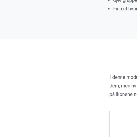
Gjør gruppe
Finn ut hv
I denne modu
dem, men hvis
på ikonene ne