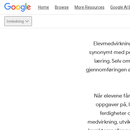
Home
Browse
More Resources
Google AI 
Innledning
Elevmedvirkning
This act
synonymt med pers
læring. Selv om
gjennomføringen av
Når elevene får
oppgaver på, l
ferdigheter 
medvirkning, utvik