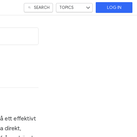
SEARCH
TOPICS
LOG IN
å ett effektivt
a direkt,