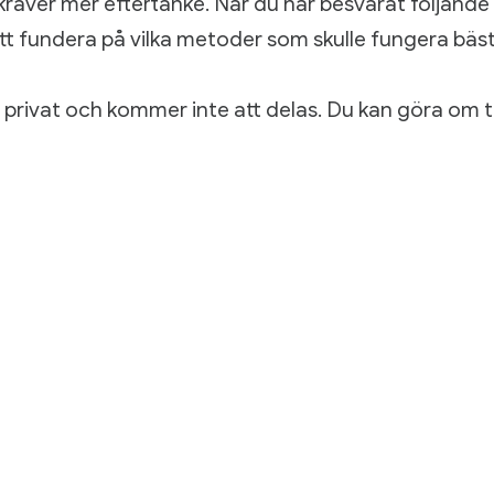
äver mer eftertanke. När du har besvarat följande
 att fundera på vilka metoder som skulle fungera bäst
är privat och kommer inte att delas. Du kan göra om 