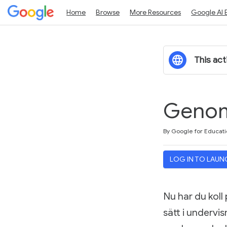
Home
Browse
More Resources
Google AI 
This acti
Genom
Duration
Difficulty
Average rating: 0
No reviews
By Google for Educati
LOG IN TO LAUN
Nu har du koll 
sätt i undervi