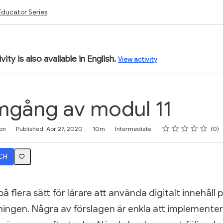
Educator Series
vity is also available in English.
View activity
gång av modul 11
Rating
1 star
2 stars
3 stars
4 stars
5 stars
on
Published: Apr 27, 2020
10m
Intermediate
0
CH
på flera sätt för lärare att använda digitalt innehåll p
sningen. Några av förslagen är enkla att implementer