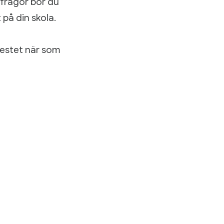
 frågor bör du
 på din skola.
testet när som