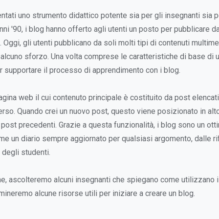
ntati uno strumento didattico potente sia per gli insegnanti sia pe
anni '90, i blog hanno offerto agli utenti un posto per pubblicare da
. Oggi, gli utenti pubblicano da soli molti tipi di contenuti multime
 alcuno sforzo. Una volta comprese le caratteristiche di base di u
r supportare il processo di apprendimento con i blog.
gina web il cui contenuto principale è costituito da post elencati
erso. Quando crei un nuovo post, questo viene posizionato in al
 post precedenti. Grazie a questa funzionalità, i blog sono un ot
ome un diario sempre aggiornato per qualsiasi argomento, dalle rif
 degli studenti.
ne, ascolteremo alcuni insegnanti che spiegano come utilizzano i 
ineremo alcune risorse utili per iniziare a creare un blog.