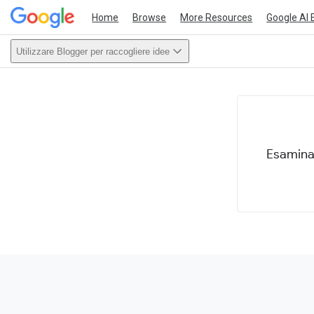
Home
Browse
More Resources
Google AI 
Utilizzare Blogger per raccogliere idee
This act
Esamina 