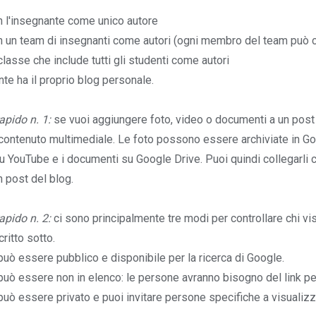
n l'insegnante come unico autore
n un team di insegnanti come autori (ogni membro del team può c
classe che include tutti gli studenti come autori
te ha il proprio blog personale.
pido n. 1:
se vuoi aggiungere foto, video o documenti a un post 
l contenuto multimediale. Le foto possono essere archiviate in Go
su YouTube e i documenti su Google Drive. Puoi quindi collegarli c
un post del blog.
pido n. 2:
ci sono principalmente tre modi per controllare chi vis
ritto sotto.
 può essere pubblico e disponibile per la ricerca di Google.
 può essere non in elenco: le persone avranno bisogno del link per
 può essere privato e puoi invitare persone specifiche a visualizz