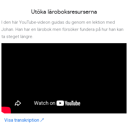
Utöka läroboksresurserna
I den här YouTube-videon guidas du genom en lektion med
Johan. Han har en lärobok men försöker fundera på hur han kan
ta steget längre.
Visa transkription ↗