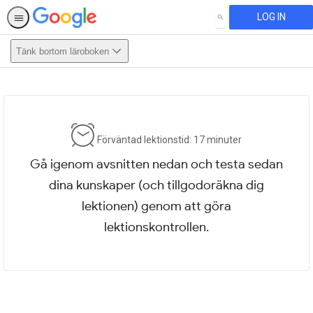
LOG IN
SEARCH
Tänk bortom läroboken
This activity is also available in
English.
View activity
Förväntad lektionstid: 17 minuter
Gå igenom avsnitten nedan och testa sedan
dina kunskaper (och tillgodoräkna dig
lektionen) genom att göra
lektionskontrollen.