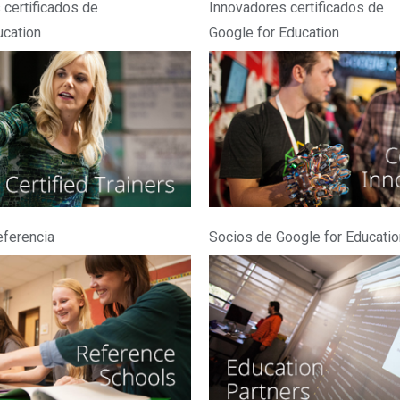
 certificados de
Innovadores certificados de
ucation
Google for Education
eferencia
Socios de Google for Educatio