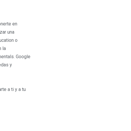
onerte en
zar una
ucation o
 la
entals. Google
edas y
e a ti y a tu