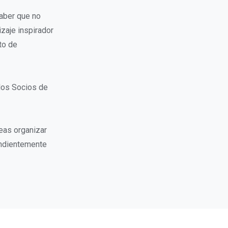
aber que no
zaje inspirador
to de
 los Socios de
eas organizar
endientemente