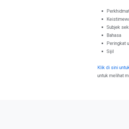
Perkhidmat
Keistimew
Subjek sek
Bahasa
Peringkat u
Sijil
Klik di sini untu
untuk melihat m