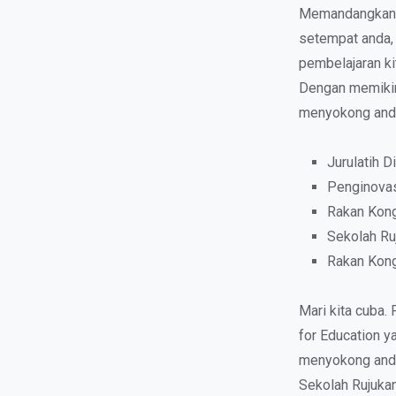
Memandangkan a
setempat anda, 
pembelajaran ki
Dengan memikirk
menyokong and
Jurulatih D
Penginovas
Rakan Kong
Sekolah Ru
Rakan Kong
Mari kita cuba.
for Education y
menyokong anda
Sekolah Rujuka