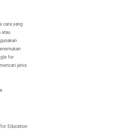
i cara yang
 atau
ggunakan
 menemukan
gle for
mencari jenis
a.
for Education