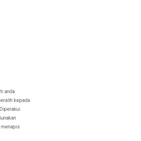
i anda.
beralih kepada
Diperakui
 Gunakan
h menapis