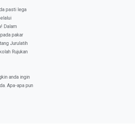
da pasti lega
elalui
a! Dalam
ipada pakar
ang Jurulatih
kolah Rujukan
kin anda ingin
da. Apa-apa pun