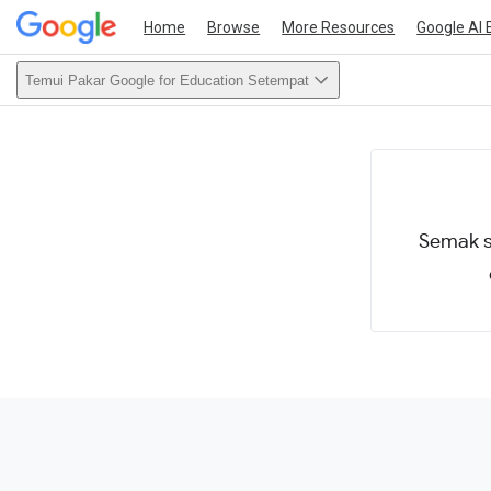
Home
Browse
More Resources
Google AI 
Temui Pakar Google for Education Setempat
This act
Semak s