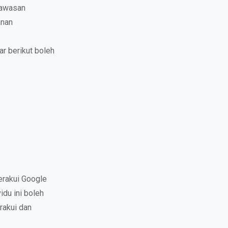
kawasan
anan
r berikut boleh
erakui Google
idu ini boleh
rakui dan