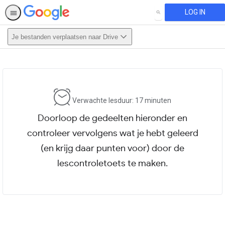
LOG IN
SEARCH
Je bestanden verplaatsen naar Drive
This activity is also available in
English.
View activity
Verwachte lesduur: 17 minuten
Doorloop de gedeelten hieronder en
controleer vervolgens wat je hebt geleerd
(en krijg daar punten voor) door de
lescontroletoets te maken.