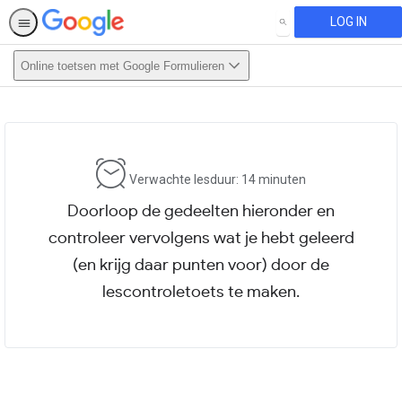
LOG IN
SEARCH
Online toetsen met Google Formulieren
This activity is also available in
English.
View activity
Verwachte lesduur: 14 minuten
Doorloop de gedeelten hieronder en
controleer vervolgens wat je hebt geleerd
(en krijg daar punten voor) door de
lescontroletoets te maken.