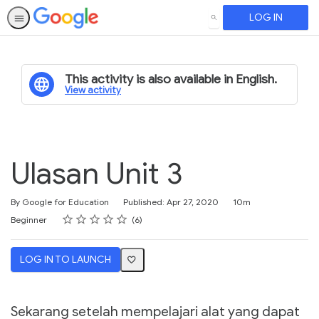
LOG IN
SEARCH
This activity is also available in English.
View activity
Ulasan Unit 3
Duration
By Google for Education
Published: Apr 27, 2020
10m
Rating
1 star
2 stars
3 stars
4 stars
5 stars
Difficulty
Average rating: 5.0
6 reviews
Beginner
6
LOG IN TO LAUNCH
Sekarang setelah mempelajari alat yang dapat