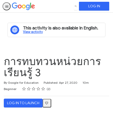
LOG IN
SEARCH
This activity is also available in English.
View activity
การทบทวนหน่วยการ
เรียนรู้ 3
Duration
By Google for Education
Published: Apr 27, 2020
10m
Rating
1 star
2 stars
3 stars
4 stars
5 stars
Difficulty
Average rating: 5.0
2 reviews
Beginner
2
LOG IN TO LAUNCH