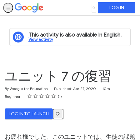
LOG IN
SEARCH
This activity is also available in English.
View activity
ユニット 7 の復習
Duration
By Google for Education
Published: Apr 27, 2020
10m
Rating
1 star
2 stars
3 stars
4 stars
5 stars
Difficulty
Average rating: 2.0
1 review
Beginner
1
LOG IN TO LAUNCH
お疲れ様でした。このユニットでは、生徒の課題