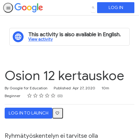
LOG IN
SEARCH
This activity is also available in English.
View activity
Osion 12 kertauskoe
Duration
By Google for Education
Published: Apr 27, 2020
10m
Rating
1 star
2 stars
3 stars
4 stars
5 stars
Difficulty
Average rating: 0
No reviews
Beginner
0
LOG IN TO LAUNCH
Ryhmätyöskentelyn ei tarvitse olla