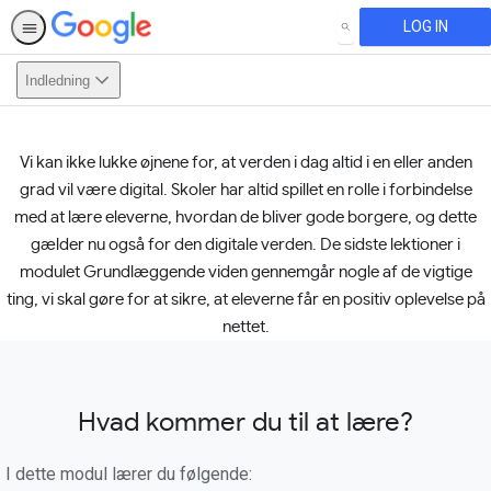
LOG IN
SEARCH
Indledning
Vi kan ikke lukke øjnene for, at verden i dag altid i en eller anden
This activity is also available in
English.
View activity
grad vil være digital. Skoler har altid spillet en rolle i forbindelse
med at lære eleverne, hvordan de bliver gode borgere, og dette
gælder nu også for den digitale verden. De sidste lektioner i
modulet Grundlæggende viden gennemgår nogle af de vigtige
ting, vi skal gøre for at sikre, at eleverne får en positiv oplevelse på
nettet.
Hvad kommer du til at lære?
I dette modul lærer du følgende: