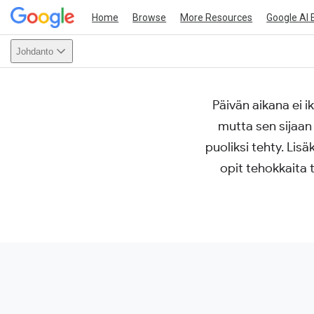
Home
Browse
More Resources
Google AI 
Johdanto
Päivän aikana ei i
This act
mutta sen sijaan
puoliksi tehty. Lis
opit tehokkaita 