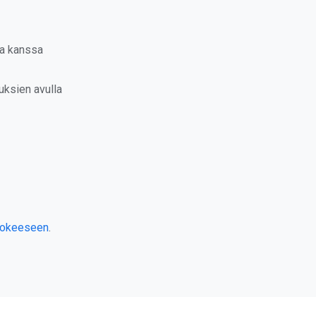
sa kanssa
uksien avulla
kokeeseen
.