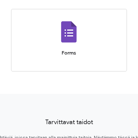
Forms
Tarvittavat taidot
täviä, joissa tarvitaan alla mainittuja taitoja. Näytämme tässä ja k