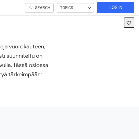
LOG IN
SEARCH
TOPICS
nteja vuorokauteen,
ti suunniteltu on
vulla. Tässä osiossa
ttyä tärkeimpään: