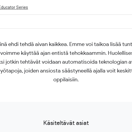
Educator Series
kinä ehdi tehdä aivan kaikkea. Emme voi taikoa lisää tu
ivity is also available in English.
View activity
 voimme käyttää ajan entistä tehokkaammin. Huolellises
äksi jotkin tehtävät voidaan automatisoida teknologian a
työtapoja, joiden ansiosta säästyneellä ajalla voit keski
oppilaisiin.
Käsiteltävät asiat