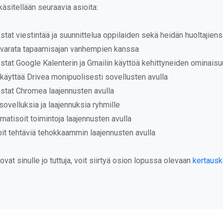
äsitellään seuraavia asioita:
stat viestintää ja suunnittelua oppilaiden sekä heidän huoltajien
t varata tapaamisajan vanhempien kanssa
stat Google Kalenterin ja Gmailin käyttöä kehittyneiden ominaisu
 käyttää Drivea monipuolisesti sovellusten avulla
ostat Chromea laajennusten avulla
 sovelluksia ja laajennuksia ryhmille
matisoit toimintoja laajennusten avulla
oit tehtäviä tehokkaammin laajennusten avulla
vat sinulle jo tuttuja, voit siirtyä osion lopussa olevaan
kertaus