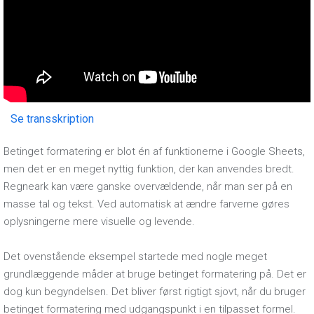
Se transskription
Betinget formatering er blot én af funktionerne i Google Sheets,
men det er en meget nyttig funktion, der kan anvendes bredt.
Regneark kan være ganske overvældende, når man ser på en
masse tal og tekst. Ved automatisk at ændre farverne gøres
oplysningerne mere visuelle og levende.
Det ovenstående eksempel startede med nogle meget
grundlæggende måder at bruge betinget formatering på. Det er
dog kun begyndelsen. Det bliver først rigtigt sjovt, når du bruger
betinget formatering med udgangspunkt i en tilpasset formel.