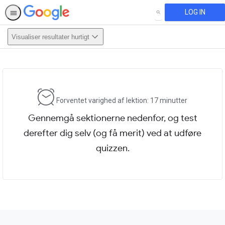
LOG IN
SEARCH
Visualiser resultater hurtigt
This activity is also available in
English.
View activity
Forventet varighed af lektion: 17 minutter
Gennemgå sektionerne nedenfor, og test
derefter dig selv (og få merit) ved at udføre
quizzen.