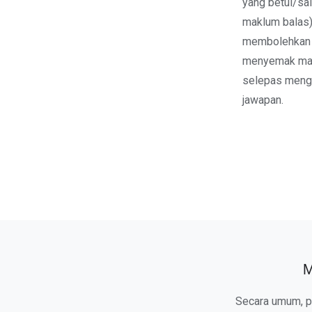
yang betul/sal
maklum balas)
membolehkan 
menyemak ma
selepas meng
jawapan.
M
Secara umum, pe