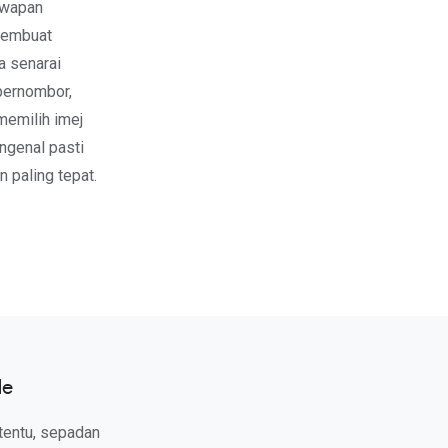
awapan
 membuat
a senarai
bernombor,
memilih imej
ngenal pasti
 paling tepat.
le
rtentu, sepadan