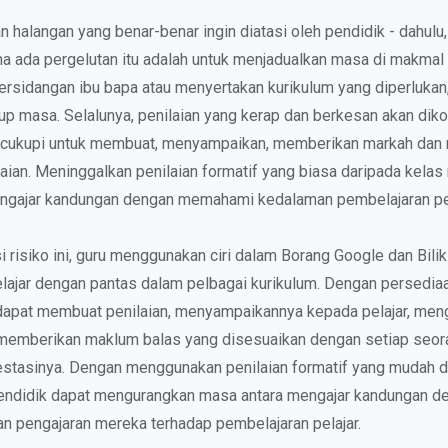
halangan yang benar-benar ingin diatasi oleh pendidik - dahulu, 
a ada pergelutan itu adalah untuk menjadualkan masa di makmal
rsidangan ibu bapa atau menyertakan kurikulum yang diperlukan
kup masa. Selalunya, penilaian yang kerap dan berkesan akan dik
cukupi untuk membuat, menyampaikan, memberikan markah dan 
aian. Meninggalkan penilaian formatif yang biasa daripada kela
ngajar kandungan dengan memahami kedalaman pembelajaran pel
 risiko ini, guru menggunakan ciri dalam Borang Google dan Bili
elajar dengan pantas dalam pelbagai kurikulum. Dengan persedia
dapat membuat penilaian, menyampaikannya kepada pelajar, meng
memberikan maklum balas yang disesuaikan dengan setiap seora
estasinya. Dengan menggunakan penilaian formatif yang mudah d
pendidik dapat mengurangkan masa antara mengajar kandungan d
 pengajaran mereka terhadap pembelajaran pelajar.