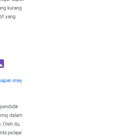
ang kurang
if yang
wapan imej
e
pendidik
imej dalam
. Oleh itu,
ta pelajar