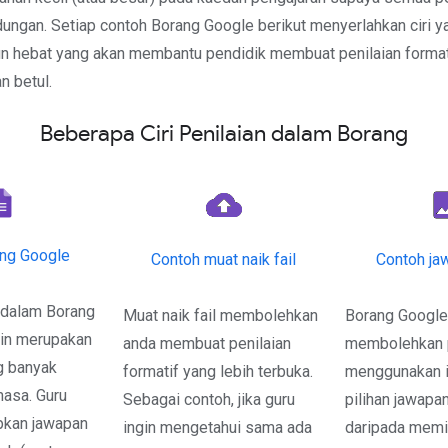
ngan. Setiap contoh Borang Google berikut menyerlahkan ciri y
n hebat yang akan membantu pendidik membuat penilaian format
n betul.
Beberapa Ciri Penilaian dalam Borang
ang Google
Contoh muat naik fail
Contoh ja
 dalam Borang
Muat naik fail membolehkan
Borang Googl
in merupakan
anda membuat penilaian
membolehkan 
ng banyak
formatif yang lebih terbuka.
menggunakan 
asa. Guru
Sebagai contoh, jika guru
pilihan jawapan
pkan jawapan
ingin mengetahui sama ada
daripada memin