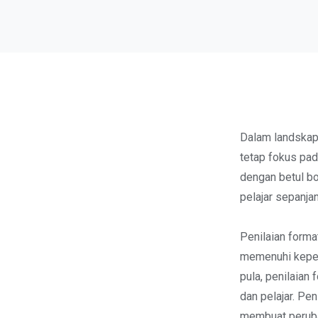
Dalam landskap 
tetap fokus pad
dengan betul b
pelajar sepanja
Penilaian forma
memenuhi keper
pula, penilaian
dan pelajar. Pe
membuat peruba