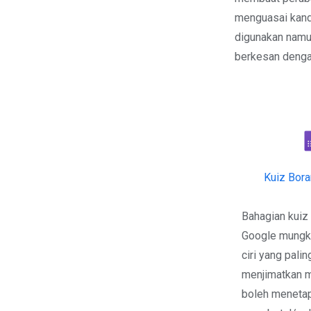
menguasai kandu
digunakan namu
berkesan denga
Kuiz Bor
Bahagian kuiz
Google mungk
ciri yang pali
menjimatkan m
boleh meneta