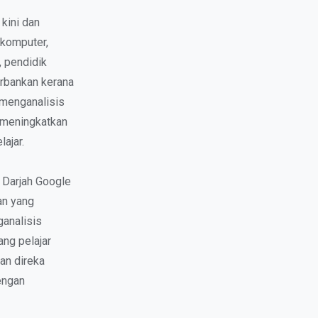
kini dan
 komputer,
, pendidik
orbankan kerana
menganalisis
s meningkatkan
ajar.
k Darjah Google
an yang
analisis
ng pelajar
an direka
engan