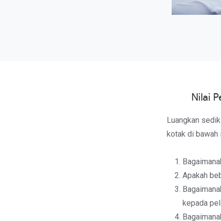
Nilai 
Luangkan sediki
kotak di bawah 
Bagaimanak
Apakah beb
Bagaimana
kepada pel
Bagaimanak