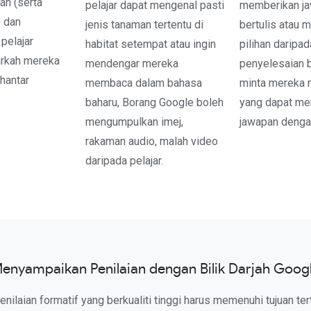
ah (serta
pelajar dapat mengenal pasti
memberikan j
 dan
jenis tanaman tertentu di
bertulis atau
pelajar
habitat setempat atau ingin
pilihan daripad
rkah mereka
mendengar mereka
penyelesaian 
hantar
membaca dalam bahasa
minta mereka 
baharu, Borang Google boleh
yang dapat me
mengumpulkan imej,
jawapan dengan
rakaman audio, malah video
daripada pelajar.
enyampaikan Penilaian dengan Bilik Darjah Goog
nilaian formatif yang berkualiti tinggi harus memenuhi tujuan te