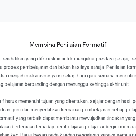
Membina Penilaian Formatif
pendidikan yang difokuskan untuk mengukur prestasi pelajar, pe
a proses pembelajaran dan bukan hasilnya sahaja. Penilaian form
oleh menjadi mekanisme yang cekap bagi guru semasa mengukur
ng pelajaran berbanding dengan menunggu sehingga akhir unit.
tif harus memenuhi tujuan yang ditentukan, sejajar dengan hasil 
luan guru dan menyerlahkan kemajuan pembelajaran setiap pelaj
 formatif yang terbaik dapat membantu mewujudkan tindakan yang 
nilaian berterusan terhadap pembelajaran pelajar sebegini memba
han kecil (atau besar) pada kaedah pengajaran supaya semua pe