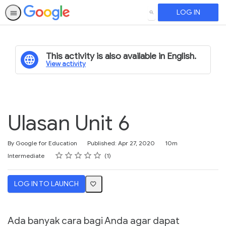
LOG IN
SEARCH
This activity is also available in English.
View activity
Ulasan Unit 6
Duration
By Google for Education
Published: Apr 27, 2020
10m
Rating
1 star
2 stars
3 stars
4 stars
5 stars
Difficulty
Average rating: 5.0
1 review
Intermediate
1
LOG IN TO LAUNCH
Ada banyak cara bagi Anda agar dapat