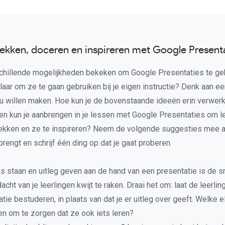
ekken, doceren en inspireren met Google Present
chillende mogelijkheden bekeken om Google Presentaties te geb
laar om ze te gaan gebruiken bij je eigen instructie? Denk aan ee
ou willen maken. Hoe kun je de bovenstaande ideeën erin verwe
gen kun je aanbrengen in je lessen met Google Presentaties om le
rekken en ze te inspireren? Neem de volgende suggesties mee a
rengt en schrijf één ding op dat je gaat proberen.
as staan en uitleg geven aan de hand van een presentatie is de s
cht van je leerlingen kwijt te raken. Draai het om: laat de leerli
tie bestuderen, in plaats van dat je er uitleg over geeft. Welke
en om te zorgen dat ze ook iets leren?