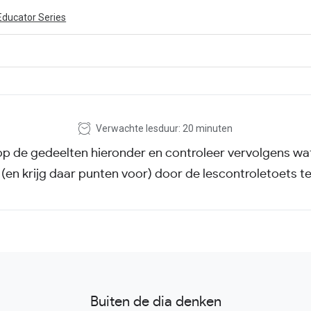
Educator Series
ivity is also available in English.
View activity
Verwachte lesduur: 20 minuten
p de gedeelten hieronder en controleer vervolgens wat
 (en krijg daar punten voor) door de lescontroletoets t
Buiten de dia denken