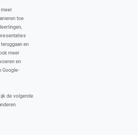
e meer
anieren toe.
eerlingen,
presentaties
 teruggaan en
 ook meer
 voeren en
n Google-
kijk de volgende
anderen.