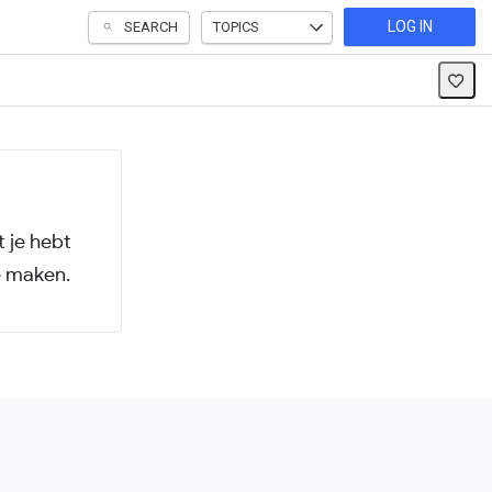
LOG IN
SEARCH
TOPICS
 je hebt
e maken.