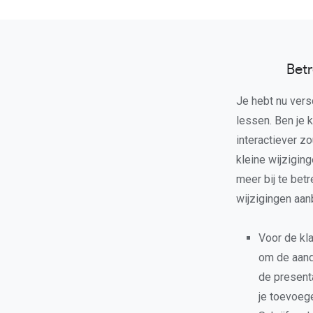
Betr
Je hebt nu vers
lessen. Ben je k
interactiever z
kleine wijzigin
meer bij te bet
wijzigingen aanb
Voor de kl
om de aanda
de presenta
je toevoeg