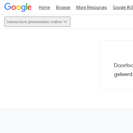
Home
Browse
More Resources
Google AI 
Interactieve presentaties maken
This act
Doorloo
geleerd