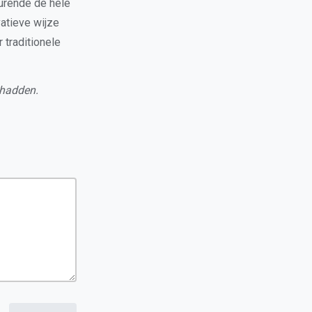
durende de hele
vatieve wijze
 traditionele
 hadden.