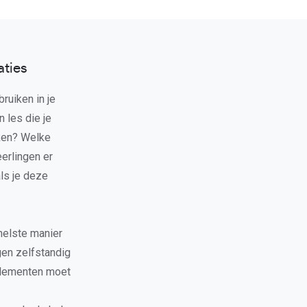
aties
ruiken in je
n les die je
rken? Welke
erlingen er
ls je deze
nelste manier
ngen zelfstandig
 elementen moet