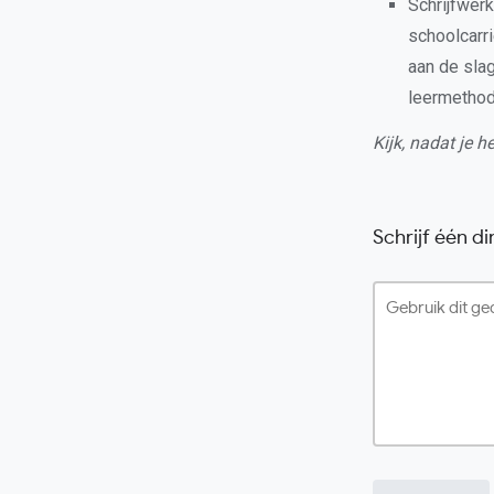
Schrijfwerk
schoolcarri
aan de slag
leermetho
Kijk, nadat je 
Schrijf één d