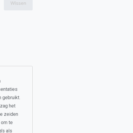
Wissen
n
sentaties
 gebruikt.
 zag het
Ze zeiden
n om te
a's als