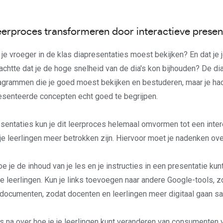
eerproces transformeren door interactieve presen
 je vroeger in de klas diapresentaties moest bekijken? En dat je 
chtte dat je de hoge snelheid van de dia's kon bijhouden? De dia
agrammen die je goed moest bekijken en bestuderen, maar je ha
esenteerde concepten echt goed te begrijpen.
entaties kun je dit leerproces helemaal omvormen tot een inte
 je leerlingen meer betrokken zijn. Hiervoor moet je nadenken ove
 je de inhoud van je les en je instructies in een presentatie kunt
je leerlingen. Kun je links toevoegen naar andere Google-tools, 
 -documenten, zodat docenten en leerlingen meer digitaal gaan
 na over hoe je je leerlingen kunt veranderen van consumenten v