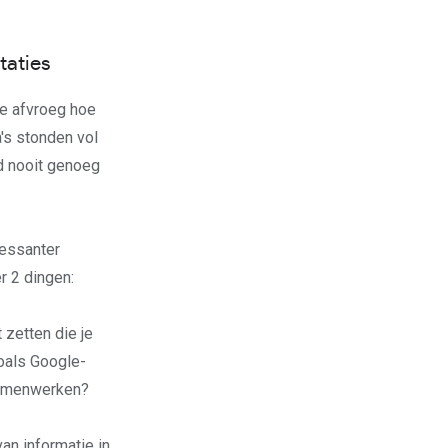
taties
je afvroeg hoe
's stonden vol
d nooit genoeg
ressanter
r 2 dingen:
 zetten die je
zoals Google-
 samenwerken?
an informatie in